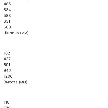
485
534
583
631
680
Ширина (мм)
182
437
691
946
1200
Высота (мм)
110
570