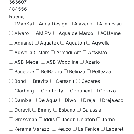
363607
484556
Бренд
1МарКа
Aima Design
Alavann
Allen Brau
Alvaro
AM.PM
Aqua de Marco
AQUAme
Aquanet
Aquatek
Aquaton
Aqwella
Aqwella 5 stars
Armadi Art
Art&Max
ASB-Mebel
ASB-Woodline
Azario
Bauedge
BelBagno
Belinza
Bellezza
Bond
Brevita
Cersanit
Cezares
Clarberg
Comforty
Continent
Corozo
Damixa
De Aqua
Diwo
Dreja
Dreja.eco
Duravit
Emmy
Esbano
Galassia
Grossman
Iddis
Jacob Delafon
Jorno
Kerama Marazzi
Keuco
La Fenice
Laparet