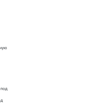
тную
 под
од