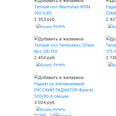
Теплый пол Warmstad WSM
Рад
100-0,65
DIAB
2 353 руб.
2 42
Купить
Теплый пол Теплолюкс Green
Тепл
Box GB-150
175-
2 454 руб.
2 73
Купить
Радиатор алюминиевый
РУССКИЙ РАДИАТОР Фрегат
500/80 4 секции
3 024 руб.
Купить
1
2
3
4
5
...
23