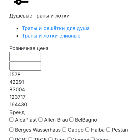
Душевые трапы и лотки
Трапы и решётки для душа
Трапы и лотки сливные
Розничная цена
1578
42291
83004
123717
164430
Бренд
AlcaPlast
Allen Brau
BelBagno
Berges Wasserhaus
Gappo
Haiba
Pestan
RGW
TECE
Timo
Veconi
Viega