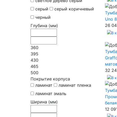
светлое дерево серый
серый
серый коричневый
Тумб
черный
Uno 8
26 04
Глубина (мм)
360
Тумб
395
Graff
430
матов
465
32 24
500
Покрытие корпуса
ламинат
ламинат пленка
Тумб
ламинат эмаль
Промо
Ширина (мм)
белая
12 09