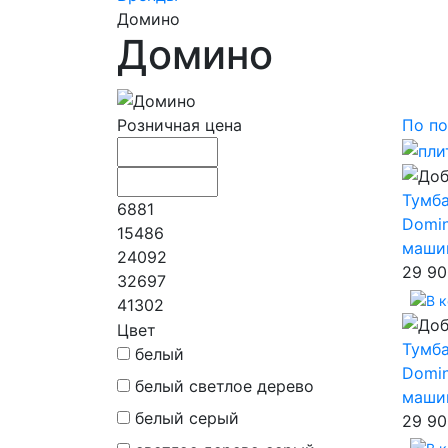
Домино
Домино
Розничная цена
По по
Тумб
6881
Domin
15486
маши
24092
29 90
32697
41302
Цвет
Тумб
белый
Domin
белый светлое дерево
маши
белый серый
29 90