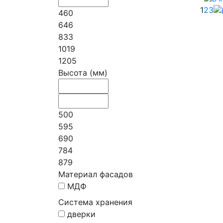
1
2
3
460
646
833
1019
1205
Высота (мм)
500
595
690
784
879
Материал фасадов
МДФ
Система хранения
дверки