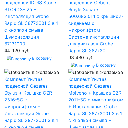
подвесной IDDIS Stone
подвесной Geberit
STORDSEi25 +
Smyle Square
Инсталляция Grohe
500.683.01.1 с крышкой-
Rapid SL 38772001 3 в 1
сиденьем с
с кнопкой смыва +
микролифтом +
Шумоизоляция
Система инсталляции
37131000
для унитазов Grohe
44 920 руб.
Rapid SL 387720
63 430 руб.
В корзину
В корзину
Комплект Унитаз
Комплект Унитаз
подвесной Cezares
подвесной Cezares
Stylus + Крышка CZR-
Molveno + Крышка CZR-
2316-SC с
2011-SC с микролифтом
микролифтом +
+ Инсталляция Grohe
Инсталляция Grohe
Rapid SL 38772001 3 в 1
Rapid SL 38772001 3 в 1
с кнопкой смыва +
с кнопкой смыва
Шумоизоляция