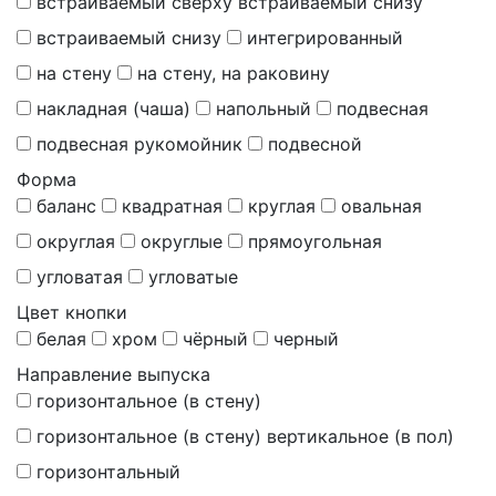
встраиваемый сверху встраиваемый снизу
встраиваемый снизу
интегрированный
на стену
на стену, на раковину
накладная (чаша)
напольный
подвесная
подвесная рукомойник
подвесной
Форма
баланс
квадратная
круглая
овальная
округлая
округлые
прямоугольная
угловатая
угловатые
Цвет кнопки
белая
хром
чёрный
черный
Направление выпуска
горизонтальное (в стену)
горизонтальное (в стену) вертикальное (в пол)
горизонтальный