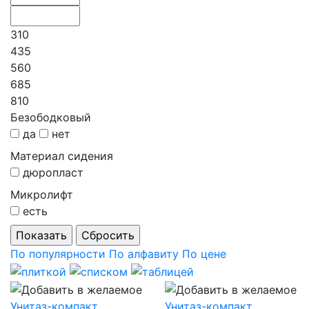
310
435
560
685
810
Безободковый
да
нет
Материал сидения
дюропласт
Микролифт
есть
По популярности
По алфавиту
По цене
Унитаз-компакт
Унитаз-компакт