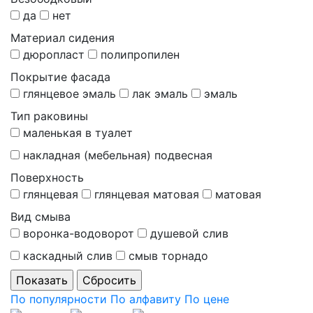
да
нет
Материал сидения
дюропласт
полипропилен
Покрытие фасада
глянцевое эмаль
лак эмаль
эмаль
Тип раковины
маленькая в туалет
накладная (мебельная) подвесная
Поверхность
глянцевая
глянцевая матовая
матовая
Вид смыва
воронка-водоворот
душевой слив
каскадный слив
смыв торнадо
По популярности
По алфавиту
По цене