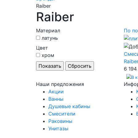
Raiber
Raiber
Материал
По по
латунь
Цвет
Смес
хром
Raibe
6 194
Наши предложения
Инфо
Акции
Ванны
Душевые кабины
Смесители
Раковины
Унитазы