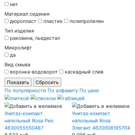
нет
Материал сидения
дюропласт
пластик
полипропилен
Тип изделия
раковина, пьедестал
Микролифт
да
Вид смыва
воронка-водоворот
каскадный слив
По популярности
По алфавиту
По цене
Унитаз-компакт
Унитаз-компакт
напольный Rosa Рио
напольный Rosa
4630055550487
Элегант 4620008195704
8 523 руб.
9 096 руб.