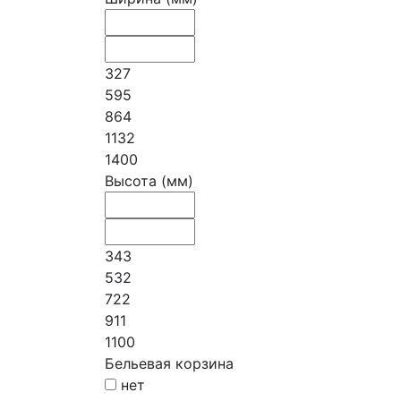
327
595
864
1132
1400
Высота (мм)
343
532
722
911
1100
Бельевая корзина
нет