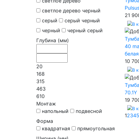
Тумба
светлое дерево
Pulsu
светлое дерево черный
21 90
серый
серый черный
черный
черный серый
Тумба
Глубина (мм)
40 ma
белая
10 70
20
168
315
Тумба
463
70.1Y
610
19 70
Монтаж
напольный
подвесной
1
2
3
4
Форма
квадратная
прямоугольная
Ширина (мм)