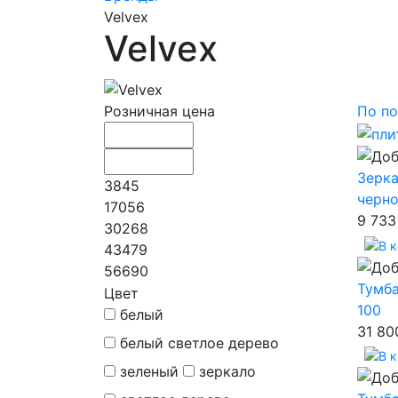
Velvex
Velvex
Розничная цена
По по
Зерка
3845
черн
17056
9 733
30268
43479
56690
Тумба
Цвет
100
белый
31 80
белый светлое дерево
зеленый
зеркало