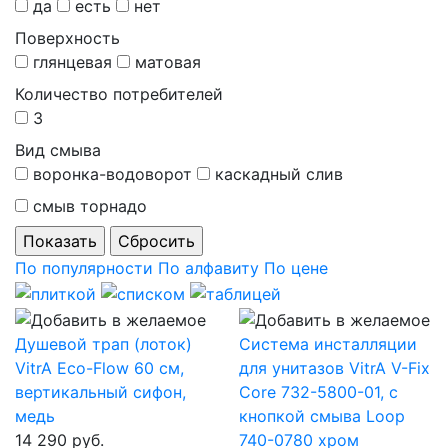
да
есть
нет
Поверхность
глянцевая
матовая
Количество потребителей
3
Вид смыва
воронка-водоворот
каскадный слив
смыв торнадо
По популярности
По алфавиту
По цене
Душевой трап (лоток)
Система инсталляции
VitrA Eco-Flow 60 см,
для унитазов VitrA V-Fix
вертикальный сифон,
Core 732-5800-01, с
медь
кнопкой смыва Loop
14 290 руб.
740-0780 хром