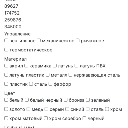
89627
174752
259876
345000
Управление
вентильное
механическое
рычажное
термостатическое
Материал
акрил
керамика
латунь
латунь ПВХ
латунь пластик
металл
нержавеющая сталь
пластик
сталь
фарфор
Цвет
белый
белый черный
бронза
зеленый
золото
медь
серый
синий
сталь
хром
хром матовый
хром серебро
черный
Глубина (мм)