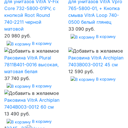
для унитазов VitrA V-Fix
для унитазов VitrA Vpro
Core 732-5800-01PV, с
765-5800-01, + Кнопка
кнопкой Root Round
смыва VitrA Loop 740-
740-2211 черной
0500 белый глянец
матовой
33 090 руб.
20 980 руб.
В корзину
В корзину
Раковина VitrA Plural
Раковина VitrA Archiplan
7811B401-0016 высокая,
7403B003-0012 45 см
матовая белая
12 590 руб.
37 740 руб.
В корзину
В корзину
Раковина VitrA Archiplan
7404B003-0012 60 см
13 490 руб.
В корзину