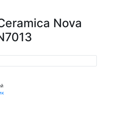
Ceramica Nova
N7013
ей
ик