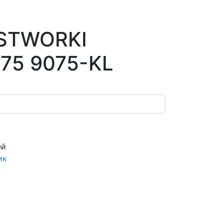
 STWORKI
75 9075-KL
ей
ик