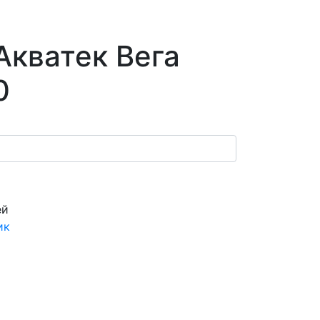
Акватек Вега
0
ей
ик