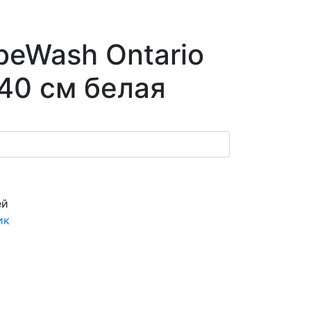
beWash Ontario
40 см белая
ей
ик