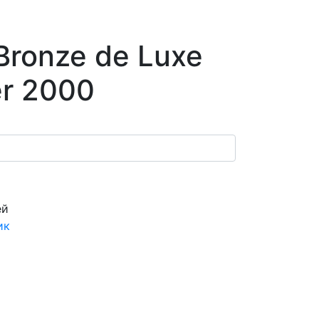
Bronze de Luxe
r 2000
ей
ик