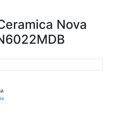
Ceramica Nova
CN6022MDB
ей
ик