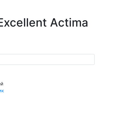
xcellent Actima
ей
ик