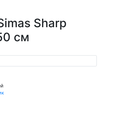
Simas Sharp
50 см
ей
ик