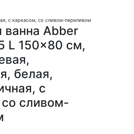
ная, с каркасом, со сливом-переливом
 ванна Abber
5 L 150x80 см,
евая,
я, белая,
чная, с
 со сливом-
м