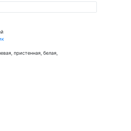
ей
ик
евая, пристенная, белая,