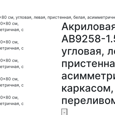
x80 см, угловая, левая, пристенная, белая, асимметрич
Акриловая
AB9258-1.
угловая, л
пристенна
асимметри
каркасом,
переливо
-