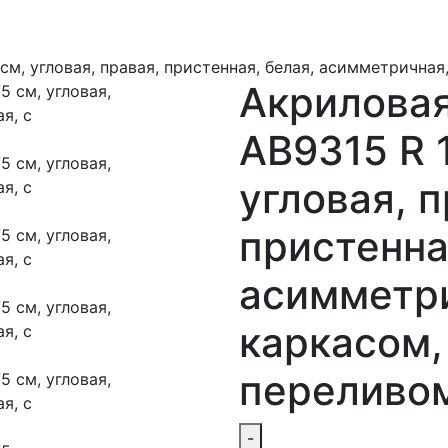
см, угловая, правая, пристенная, белая, асимметрична
Акриловая
AB9315 R 
угловая, п
пристенна
асимметри
каркасом,
переливо
-