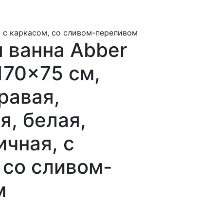
я, с каркасом, со сливом-переливом
 ванна Abber
170x75 см,
равая,
я, белая,
чная, с
 со сливом-
м