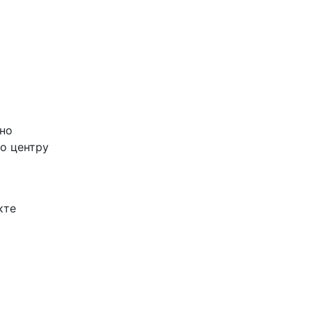
но
о центру
кте