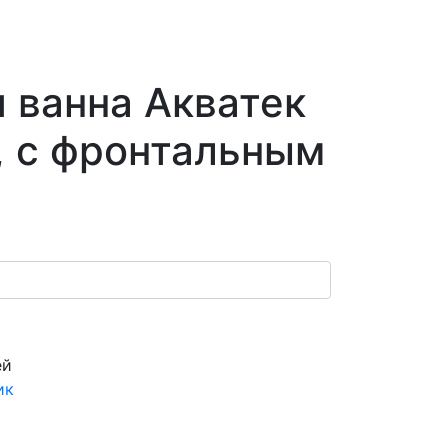
 ванна Акватек
L, с фронтальным
ей
ик