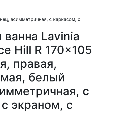
янец, асимметричная, с каркасом, с
 ванна Lavinia
e Hill R 170x105
я, правая,
мая, белый
симметричная, с
 с экраном, с