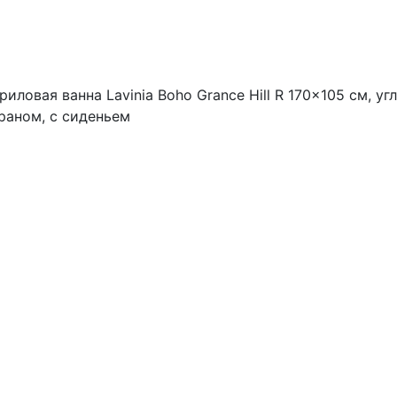
ловая ванна Lavinia Boho Grance Hill R 170x105 см, уг
краном, с сиденьем