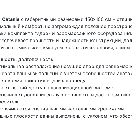
и
Catania
с габаритными размерами 150х100 см – отлич
имальный комфорт, не загромождая полезное простран
вки комплекта гидро- и аэромассажного оборудования.
обеспечивает прочность и надежность конструкции, дол
и анатомические выступы в области изголовья, спины,
очность, долговечность
тимальное расположение несущих опор для равномерн
 борта ванны выполнены с учетом особенностей анатом
во время принятия водных процедур
вает легкий доступ к канализационной системе
спечивает дополнительную прочность и дает возможно
меситель
беспечивается специальными настенными крепежами
ьные плоскости ванны выполнены с уклоном, что обесп