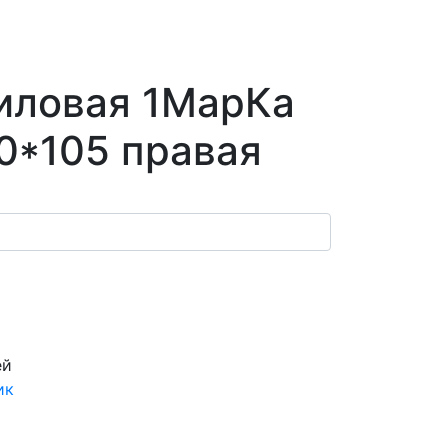
иловая 1МарКа
50*105 правая
ей
ик