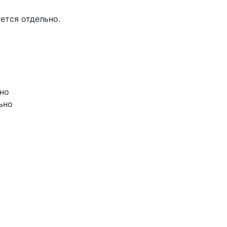
ется отдельно.
но
ьно