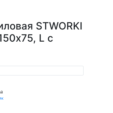
риловая STWORKI
150x75, L с
ей
ик