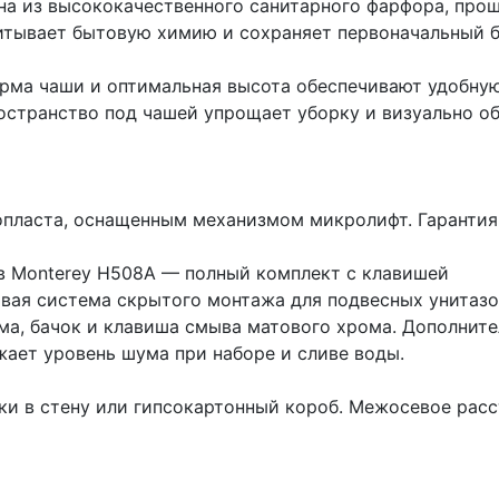
на из высококачественного санитарного фарфора, про
итывает бытовую химию и сохраняет первоначальный б
рма чаши и оптимальная высота обеспечивают удобную 
остранство под чашей упрощает уборку и визуально об
опласта, оснащенным механизмом микролифт. Гарантия 
ов Monterey H508A — полный комплект с клавишей
вая система скрытого монтажа для подвесных унитазо
ама, бачок и клавиша смыва матового хрома. Дополнит
ает уровень шума при наборе и сливе воды.
ки в стену или гипсокартонный короб. Межосевое рас