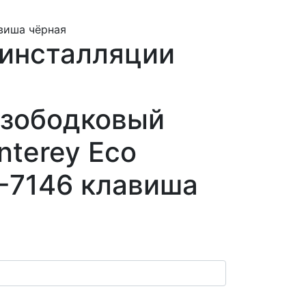
виша чёрная
 инсталляции
зободковый
nterey Eco
-7146 клавиша