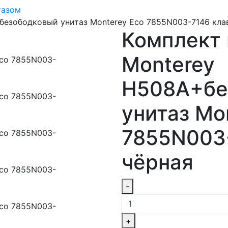
тазом
безободковый унитаз Monterey Eco 7855N003-7146 кла
Комплект
Monterey
H508A+бе
унитаз Mo
7855N003
чёрная
-
+