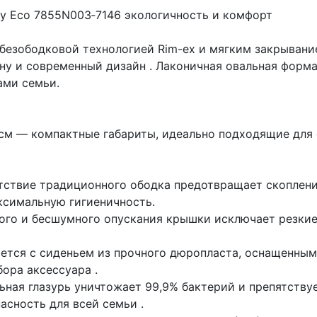
ey Eco 7855N003‑7146 экологичность и комфорт
 безободковой технологией Rim-ex и мягким закрывание
ену и современный дизайн . Лаконичная овальная форм
ами семьи.
4 см — компактные габариты, идеально подходящие для 
утствие традиционного ободка предотвращает скоплени
ксимальную гигиеничность.
ного и бесшумного опускания крышки исключает резки
яется с сиденьем из прочного дюропласта, оснащенны
ора аксессуара .
ьная глазурь уничтожает 99,9% бактерий и препятств
асность для всей семьи .