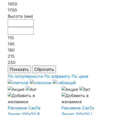
1450
1700
Высота (мм)
110
145
180
215
250
По популярности
По алфавиту
По цене
Раковина СанТа
Раковина СанТа
Лидер 100*50 R
Лидер 100*50 L