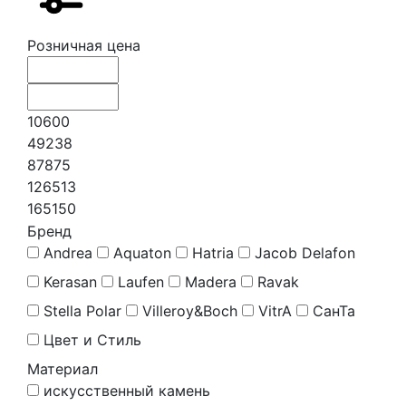
Розничная цена
10600
49238
87875
126513
165150
Бренд
Andrea
Aquaton
Hatria
Jacob Delafon
Kerasan
Laufen
Madera
Ravak
Stella Polar
Villeroy&Boch
VitrA
СанТа
Цвет и Стиль
Материал
искусственный камень