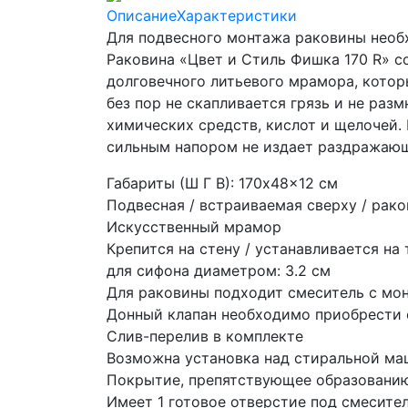
Описание
Характеристики
Для подвесного монтажа раковины необ
Раковина «Цвет и Стиль Фишка 170 R» с
долговечного литьевого мрамора, котор
без пор не скапливается грязь и не ра
химических средств, кислот и щелочей.
сильным напором не издает раздражаю
Габариты (Ш Г В): 170x48x12 см
Подвесная / встраиваемая сверху / рак
Искусственный мрамор
Крепится на стену / устанавливается на
для сифона диаметром: 3.2 см
Для раковины подходит смеситель с мон
Донный клапан необходимо приобрести 
Слив-перелив в комплекте
Возможна установка над стиральной м
Покрытие, препятствующее образовани
Имеет 1 готовое отверстие под смесите