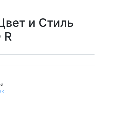
Цвет и Стиль
 R
ей
ик