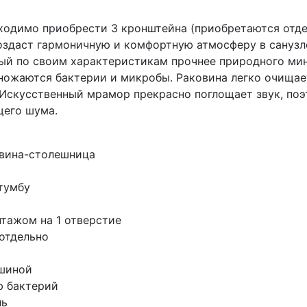
ходимо приобрести 3 кронштейна (приобретаются отде
оздаст гармоничную и комфортную атмосферу в санузле
ый по своим характеристикам прочнее природного мин
змножаются бактерии и микробы. Раковина легко очища
 Искусственный мрамор прекрасно поглощает звук, по
щего шума.
овина-столешница
 тумбу
тажом на 1 отверстие
отдельно
ашиной
ю бактерий
ль