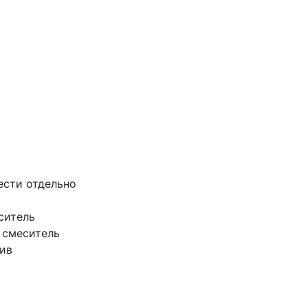
ести отдельно
ситель
 смеситель
ив