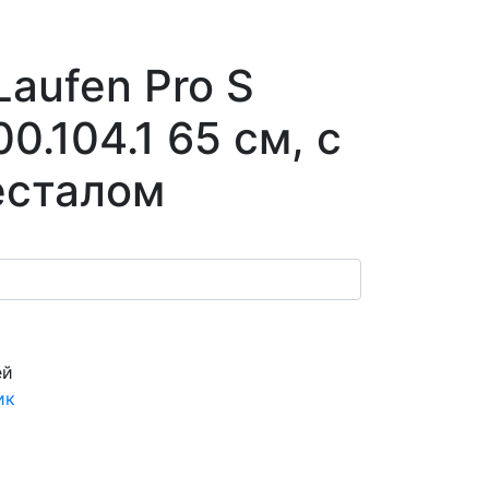
Laufen Pro S
00.104.1 65 см, с
есталом
ей
ик